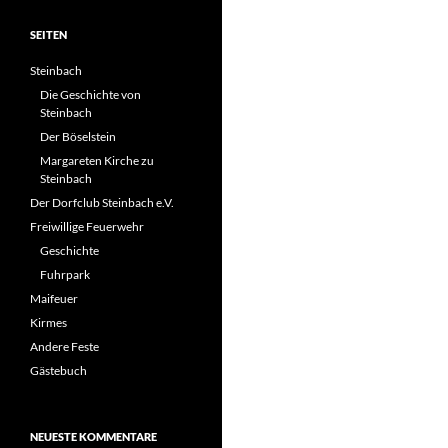
SEITEN
Steinbach
Die Geschichte von
Steinbach
Der Böselstein
Margareten Kirche zu
Steinbach
Der Dorfclub Steinbach e.V.
Freiwillige Feuerwehr
Geschichte
Fuhrpark
Maifeuer
Kirmes
Andere Feste
Gästebuch
NEUESTE KOMMENTARE