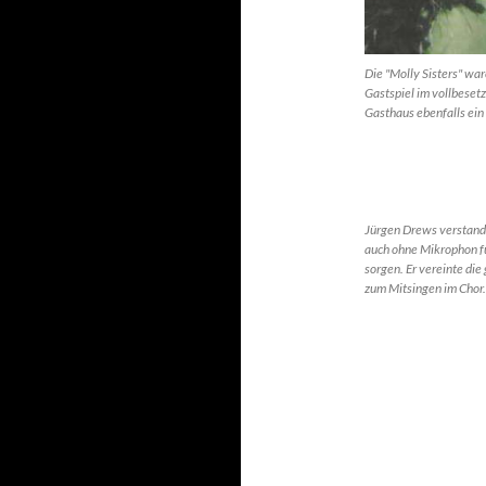
Die "Molly Sisters" w
Gastspiel im vollbeset
Gasthaus ebenfalls ein
Jürgen Drews verstand 
auch ohne Mikrophon f
sorgen. Er vereinte die 
zum Mitsingen im Chor.