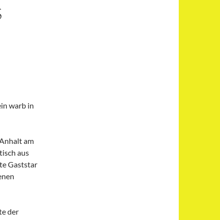
S
in warb in
Anhalt am
tisch aus
te Gaststar
enen
te der