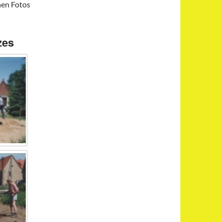
nen Fotos
zes