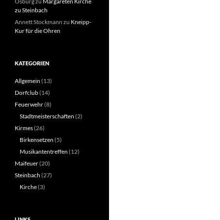
Osburg
zu
Margareten Kirche
zu Steinbach
Annett Stockmann
zu
Kneipp-
Kur für die Ohren
KATEGORIEN
Allgemein
(13)
Dorfclub
(14)
Feuerwehr
(8)
Stadtmeisterschaften
(2)
Kirmes
(26)
Birkensetzen
(5)
Musikantentreffen
(12)
Maifeuer
(20)
Steinbach
(27)
Kirche
(3)
LINKS