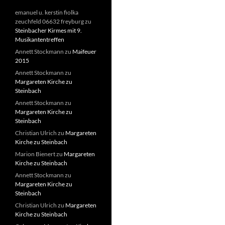
emanuel u. kerstin fiolka
zeuchfeld 06632 freyburg
zu
Steinbacher Kirmes mit 9.
Musikantentreffen
Annett Stockmann
zu
Maifeuer
2015
Annett Stockmann
zu
Margareten Kirche zu
Steinbach
Annett Stockmann
zu
Margareten Kirche zu
Steinbach
Christian Ulrich
zu
Margareten
Kirche zu Steinbach
Marion Bienert
zu
Margareten
Kirche zu Steinbach
Annett Stockmann
zu
Margareten Kirche zu
Steinbach
Christian Ulrich
zu
Margareten
Kirche zu Steinbach