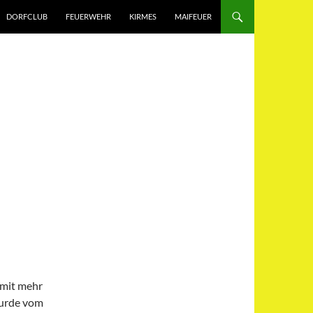
DORFCLUB
FEUERWEHR
KIRMES
MAIFEUER
omit mehr
wurde vom