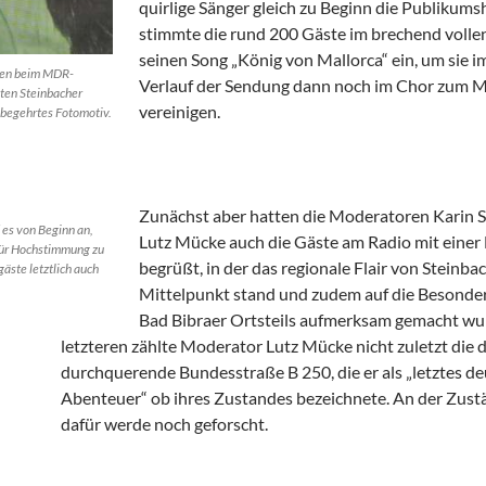
quirlige Sänger gleich zu Beginn die Publikums
stimmte die rund 200 Gäste im brechend vollen
seinen Song „König von Mallorca“ ein, um sie i
aren beim MDR-
Verlauf der Sendung dann noch im Chor zum M
zten Steinbacher
vereinigen.
 begehrtes Fotomotiv.
Zunächst aber hatten die Moderatoren Karin S
es von Beginn an,
Lutz Mücke auch die Gäste am Radio mit einer
ür Hochstimmung zu
begrüßt, in der das regionale Flair von Steinba
gäste letztlich auch
Mittelpunkt stand und zudem auf die Besonde
Bad Bibraer Ortsteils aufmerksam gemacht wu
letzteren zählte Moderator Lutz Mücke nicht zuletzt die 
durchquerende Bundesstraße B 250, die er als „letztes d
Abenteuer“ ob ihres Zustandes bezeichnete. An der Zust
dafür werde noch geforscht.