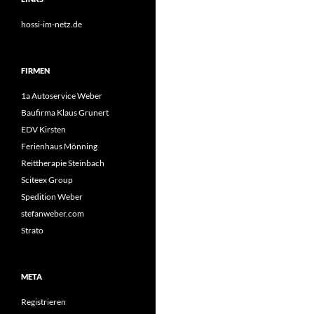
hossi-im-netz.de
FIRMEN
1a Autoservice Weber
Baufirma Klaus Grunert
EDV Kirsten
Ferienhaus Mönning
Reittherapie Steinbach
Sciteex Group
Spedition Weber
stefanweber.com
Strato
META
Registrieren