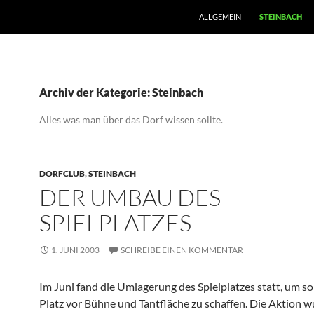
ZUM INHALT SPRINGEN
ALLGEMEIN
STEINBACH
Archiv der Kategorie: Steinbach
Alles was man über das Dorf wissen sollte.
DORFCLUB
,
STEINBACH
DER UMBAU DES
SPIELPLATZES
1. JUNI 2003
SCHREIBE EINEN KOMMENTAR
Im Juni fand die Umlagerung des Spielplatzes statt, um s
Platz vor Bühne und Tantfläche zu schaffen. Die Aktion 