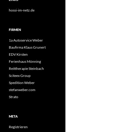
hossi-im-netz.de
FIRMEN
1a Autoservice Weber
Baufirma Klaus Grunert
EDV Kirsten
Ferienhaus Mönning
Reittherapie Steinbach
Sciteex Group
Spedition Weber
stefanweber.com
Strato
META
Registrieren