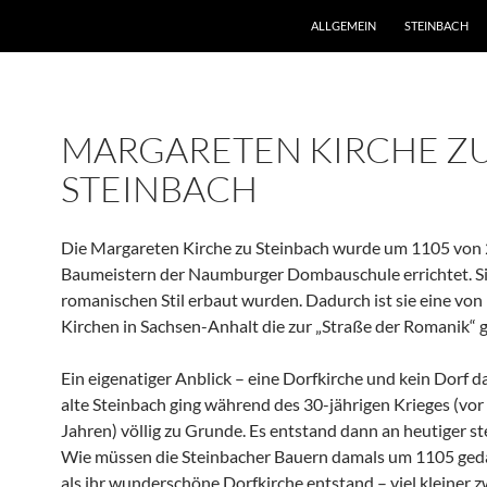
ZUM INHALT SPRINGEN
ALLGEMEIN
STEINBACH
MARGARETEN KIRCHE Z
STEINBACH
Die Margareten Kirche zu Steinbach wurde um 1105 von 
Baumeistern der Naumburger Dombauschule errichtet. Sie
romanischen Stil erbaut wurden. Dadurch ist sie eine von 
Kirchen in Sachsen-Anhalt die zur „Straße der Romanik“ 
Ein eigenatiger Anblick – eine Dorfkirche und kein Dorf d
alte Steinbach ging während des 30-jährigen Krieges (vo
Jahren) völlig zu Grunde. Es entstand dann an heutiger ste
Wie müssen die Steinbacher Bauern damals um 1105 ged
als ihr wunderschöne Dorfkirche entstand – viel kleiner z