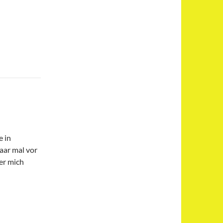
e in
aar mal vor
er mich