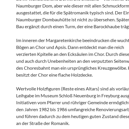
Naumburger Dom, aber wie dieser mit allen Schmuckfor
ausgestattet, die für die Spätromanik typisch sind. Der Ei
Naumburger Dombauhütte ist nicht zu übersehen. Späte
Bau ergänzt durch einen Turm, der eine Barockhaube träg
Im inneren der Margaretenkirche beeindrucken die wuch
Bögen an Chor und Apsis. Dann entdeckt man die reich
verzierten Kpitelle an den Ecksäulen im Chor. Durch dies
und auch durch Unebenheiten an den verputzten Seiten
des Choresbahnt man ein ursprüngliches Kreuzgewölbe.
besitzt der Chor eine flache Holzdecke.
Wertvolle Holzfiguren (Reste eines Altars) sind als vorläu
Leihgabe im Museum Schloß Neuenburg in Freyburg ausge
Initiativen vom Pfarrer und rühriger Gemeinde ermöglich
den Jahren 1982 bis 1986 umfangreiche Renovierungsar
und führen dadurch zu dem heutigen guten Zustand dies
an der Straße der Romanik.