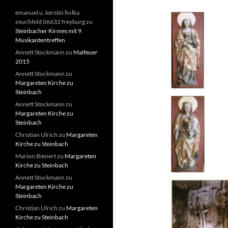
emanuel u. kerstin fiolka
zeuchfeld 06632 freyburg
zu
Steinbacher Kirmes mit 9.
Musikantentreffen
Annett Stockmann
zu
Maifeuer
2015
Annett Stockmann
zu
Margareten Kirche zu
Steinbach
Annett Stockmann
zu
Margareten Kirche zu
Steinbach
Christian Ulrich
zu
Margareten
Kirche zu Steinbach
Marion Bienert
zu
Margareten
Kirche zu Steinbach
Annett Stockmann
zu
Margareten Kirche zu
Steinbach
Christian Ulrich
zu
Margareten
Kirche zu Steinbach