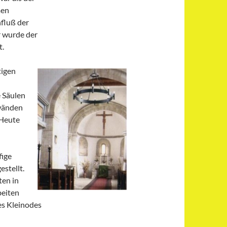
men
nfluß der
r wurde der
t.
tigen
e Säulen
wänden
 Heute
fige
stellt.
ten in
beiten
es Kleinodes