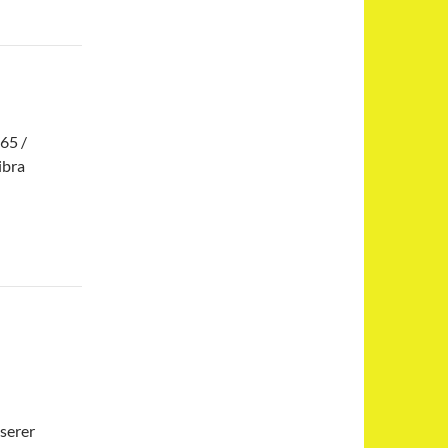
65 /
ibra
nserer