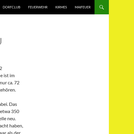
DORFCLUB
FEUERWEHR
KIRMES
MAIFEUER
U
2
 ist im
nur ca. 72
gehören.
abei. Das
r etwa 350
lle neu.
acht haben,
war als der