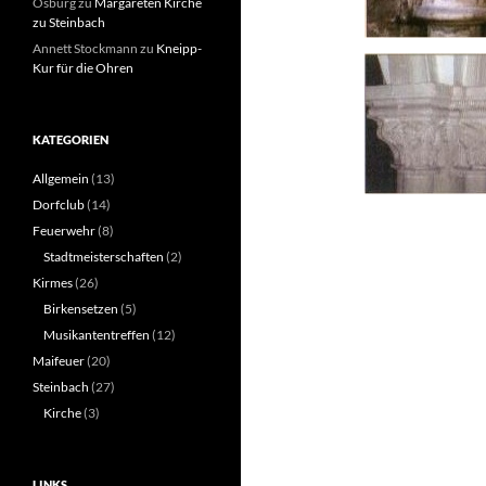
Osburg
zu
Margareten Kirche
zu Steinbach
Annett Stockmann
zu
Kneipp-
Kur für die Ohren
KATEGORIEN
Allgemein
(13)
Dorfclub
(14)
Feuerwehr
(8)
Stadtmeisterschaften
(2)
Kirmes
(26)
Birkensetzen
(5)
Musikantentreffen
(12)
Maifeuer
(20)
Steinbach
(27)
Kirche
(3)
LINKS