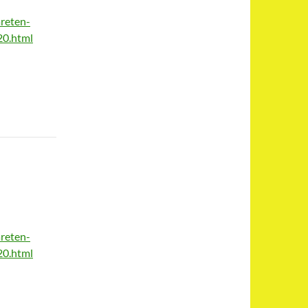
reten-
20.html
reten-
20.html