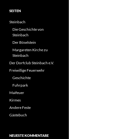
SEITEN
Steinbach
Die Geschichte von
Steinbach
Der Böselstein
Margareten Kirche zu
Steinbach
Der Dorfclub Steinbach e.V.
Freiwillige Feuerwehr
Geschichte
Fuhrpark
Maifeuer
Kirmes
Andere Feste
Gästebuch
NEUESTE KOMMENTARE