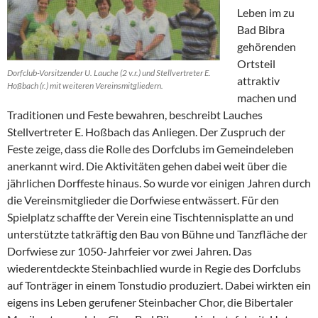
Leben im zu
Bad Bibra
gehörenden
Ortsteil
Dorfclub-Vorsitzender U. Lauche (2 v.r.) und Stellvertreter E.
attraktiv
Hoßbach (r.) mit weiteren Vereinsmitgliedern.
machen und
Traditionen und Feste bewahren, beschreibt Lauches
Stellvertreter E. Hoßbach das Anliegen. Der Zuspruch der
Feste zeige, dass die Rolle des Dorfclubs im Gemeindeleben
anerkannt wird. Die Aktivitäten gehen dabei weit über die
jährlichen Dorffeste hinaus. So wurde vor einigen Jahren durch
die Vereinsmitglieder die Dorfwiese entwässert. Für den
Spielplatz schaffte der Verein eine Tischtennisplatte an und
unterstützte tatkräftig den Bau von Bühne und Tanzfläche der
Dorfwiese zur 1050-Jahrfeier vor zwei Jahren. Das
wiederentdeckte Steinbachlied wurde in Regie des Dorfclubs
auf Tonträger in einem Tonstudio produziert. Dabei wirkten ein
eigens ins Leben gerufener Steinbacher Chor, die Bibertaler