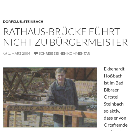
DORFCLUB
,
STEINBACH
RATHAUS-BRÜCKE FÜHRT
NICHT ZU BÜRGERMEISTER
1. MÄRZ 2004
SCHREIBE EINEN KOMMENTAR
Ekkehardt
Hoßbach
ist im Bad
Bibraer
Ortsteil
Steinbach
so aktiv,
dass er von
Ortsfremde