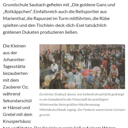
Grundschule Saubach gefielen mit „Die goldene Gans und
„Rotkäppchen“. Einfallsreich auch die Reitsportler aus
Marienthal, die Rapunzel im Turm mitführten, die Rübe
spielten und den Tischlein-deck-dich-Esel tatsächlich
goldenen Dukaten produzieren ließen.
Die Kleinen
aus der
Johanniter-
Tagesstätte
bezauberten
mit dem
Zauberer Oz.
während
Ein kleiner Eindruck davon, wie farbenfroh und dicht gedrängt
es am Sonnabend in der Finnestadt bei prächtigem
Sekundarschül
Winterwetter beim größten Märchenumzug
er Hänsel und
Mitteldeutschlands zuging. Der Fantasie waren keine Grenzen
Gretel mit dem
gesetzt.
Knusperhäusc
hen verführten. Der Kneipkurverein ließ auf einem Wagen