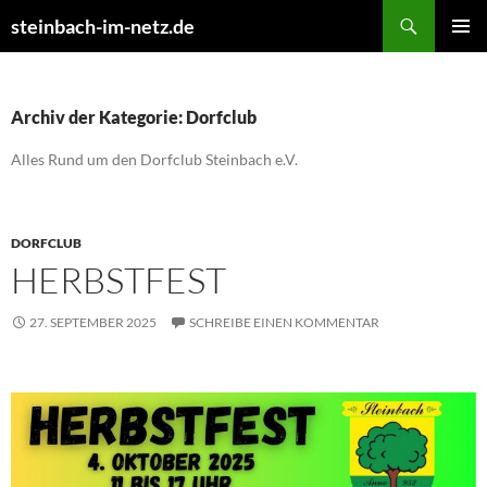
Suchen
steinbach-im-netz.de
ZUM
PRIMÄR
INHALT
MENÜ
SPRINGEN
Archiv der Kategorie: Dorfclub
Alles Rund um den Dorfclub Steinbach e.V.
DORFCLUB
HERBSTFEST
27. SEPTEMBER 2025
SCHREIBE EINEN KOMMENTAR