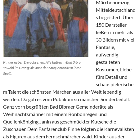
Märchenumzug
Mitteldeutschland
s begeistert. Über
150 Darsteller
ließen in mehr als
30 Bildern mit viel
Fantasie,
aufwendig
gestalteten
Kinder neben Erwachsenen: Alle hatten in Bad Bibra
sowohl im Umzug als auch den Straßenrändern ihren
Kostümen, Liebe
Spaß.
fürs Detail und
schauspielerische
m Talent die schönsten Märchen aus aller Welt lebendig
werden. Da gab es vom Publikum so manchen Sonderbeifall.
Ganz vorn begrüßten Bad Bibraer Gemeinderäte als
Weihnachtsmänner mit einem Bonbonregen und
Quellenköniging Janin aus geschmückter Kutsche die
Zuschauer. Dem Fanfarenclub Finne folgten die Karnevalisten
als Figuren aus dem Fernsehmärchenwald. Kinder aus der