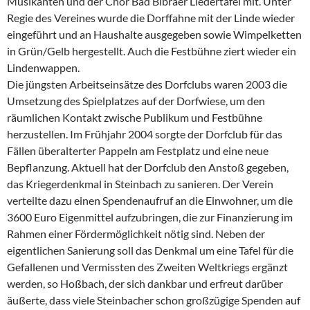
Musikanten und der Chor Bad Bibraer Liedertafel mit. Unter
Regie des Vereines wurde die Dorffahne mit der Linde wieder
eingeführt und an Haushalte ausgegeben sowie Wimpelketten
in Grün/Gelb hergestellt. Auch die Festbühne ziert wieder ein
Lindenwappen.
Die jüngsten Arbeitseinsätze des Dorfclubs waren 2003 die
Umsetzung des Spielplatzes auf der Dorfwiese, um den
räumlichen Kontakt zwische Publikum und Festbühne
herzustellen. Im Frühjahr 2004 sorgte der Dorfclub für das
Fällen überalterter Pappeln am Festplatz und eine neue
Bepflanzung. Aktuell hat der Dorfclub den Anstoß gegeben,
das Kriegerdenkmal in Steinbach zu sanieren. Der Verein
verteilte dazu einen Spendenaufruf an die Einwohner, um die
3600 Euro Eigenmittel aufzubringen, die zur Finanzierung im
Rahmen einer Fördermöglichkeit nötig sind. Neben der
eigentlichen Sanierung soll das Denkmal um eine Tafel für die
Gefallenen und Vermissten des Zweiten Weltkriegs ergänzt
werden, so Hoßbach, der sich dankbar und erfreut darüber
äußerte, dass viele Steinbacher schon großzügige Spenden auf