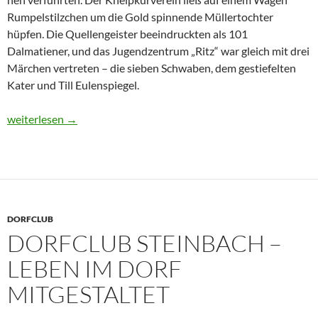
Rumpelstilzchen um die Gold spinnende Müllertochter
hüpfen. Die Quellengeister beeindruckten als 101
Dalmatiener, und das Jugendzentrum „Ritz“ war gleich mit drei
Märchen vertreten – die sieben Schwaben, dem gestiefelten
Kater und Till Eulenspiegel.
Märchen aus aller Welt neu zu Leben erweckt
weiterlesen
→
DORFCLUB
DORFCLUB STEINBACH –
LEBEN IM DORF
MITGESTALTET