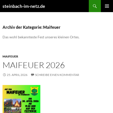
Suchen
steinbach-im-netz.de
ZUM
PRIMÄR
INHALT
MENÜ
SPRINGEN
Archiv der Kategorie: Maifeuer
Das wohl bekannteste Fest unseres kleinen Ortes.
MAIFEUER
MAIFEUER 2026
25. APRIL 2026
SCHREIBE EINEN KOMMENTAR