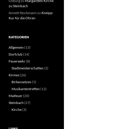
Osburg
zu
Margareten Kirche
zu Steinbach
Annett Stockmann
zu
Kneipp-
Kur für die Ohren
KATEGORIEN
Allgemein
(13)
Dorfclub
(14)
Feuerwehr
(8)
Stadtmeisterschaften
(2)
Kirmes
(26)
Birkensetzen
(5)
Musikantentreffen
(12)
Maifeuer
(20)
Steinbach
(27)
Kirche
(3)
LINKS