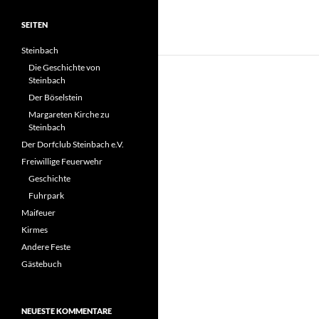
SEITEN
Steinbach
Die Geschichte von
Steinbach
Der Böselstein
Margareten Kirche zu
Steinbach
Der Dorfclub Steinbach e.V.
Freiwillige Feuerwehr
Geschichte
Fuhrpark
Maifeuer
Kirmes
Andere Feste
Gästebuch
NEUESTE KOMMENTARE