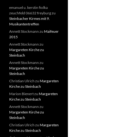
emanuel u. kerstin fiolka
zeuchfeld 06632 freyburg
zu
Steinbacher Kirmes mit 9.
Musikantentreffen
Annett Stockmann
zu
Maifeuer
2015
Annett Stockmann
zu
Margareten Kirche zu
Steinbach
Annett Stockmann
zu
Margareten Kirche zu
Steinbach
Christian Ulrich
zu
Margareten
Kirche zu Steinbach
Marion Bienert
zu
Margareten
Kirche zu Steinbach
Annett Stockmann
zu
Margareten Kirche zu
Steinbach
Christian Ulrich
zu
Margareten
Kirche zu Steinbach