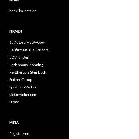
hossi-im-netz.de
FIRMEN
1a Autoservice Weber
Baufirma Klaus Grunert
EDV Kirsten
Ferienhaus Mönning
Reittherapie Steinbach
Sciteex Group
Spedition Weber
stefanweber.com
Strato
META
Registrieren