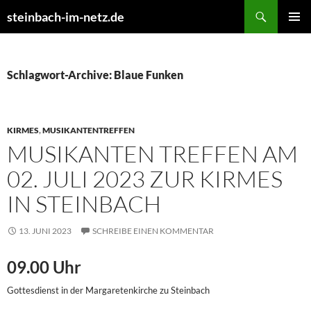
Suchen
steinbach-im-netz.de
ZUM
PRIMÄR
INHALT
MENÜ
SPRINGEN
Schlagwort-Archive: Blaue Funken
KIRMES
,
MUSIKANTENTREFFEN
MUSIKANTEN TREFFEN AM
02. JULI 2023 ZUR KIRMES
IN STEINBACH
13. JUNI 2023
SCHREIBE EINEN KOMMENTAR
09.00 Uhr
Gottesdienst in der Margaretenkirche zu Steinbach