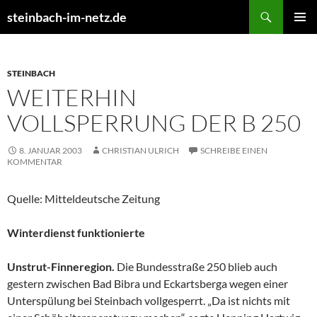
Suchen
steinbach-im-netz.de
ZUM
PRIMÄR
INHALT
MENÜ
SPRINGEN
STEINBACH
WEITERHIN
VOLLSPERRUNG DER B 250
8. JANUAR 2003
CHRISTIAN ULRICH
SCHREIBE EINEN
KOMMENTAR
Quelle: Mitteldeutsche Zeitung
Winterdienst funktionierte
Unstrut-Finneregion.
Die Bundesstraße 250 blieb auch
gestern zwischen Bad Bibra und Eckartsberga wegen einer
Unterspülung bei Steinbach vollgesperrt. „Da ist nichts mit