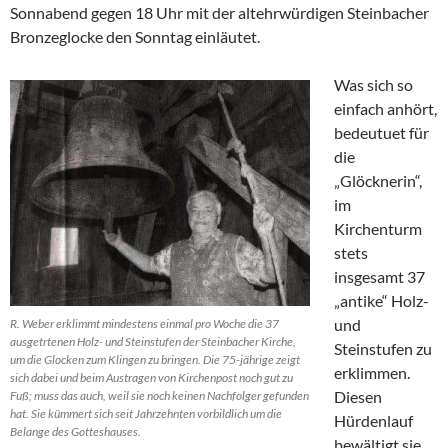
Sonnabend gegen 18 Uhr mit der altehrwürdigen Steinbacher
Bronzeglocke den Sonntag einläutet.
Was sich so
einfach anhört,
bedeutuet für
die
„Glöcknerin“,
im
Kirchenturm
stets
insgesamt 37
„antike“ Holz-
und
R. Weber erklimmt mindestens einmal pro Woche die 37
ausgetrtenen Holz- und Steinstufen der Steinbacher Kirche,
Steinstufen zu
um die Glocken zum Klingen zu bringen. Die 75-jährige zeigt
erklimmen.
sich dabei und beim Austragen von Kirchenpost noch gut zu
Diesen
Fuß; muss das auch, weil sie noch keinen Nachfolger gefunden
hat. Sie kümmert sich seit Jahrzehnten vorbildlich um die
Hürdenlauf
Belange des Gotteshauses.
bewältigt sie