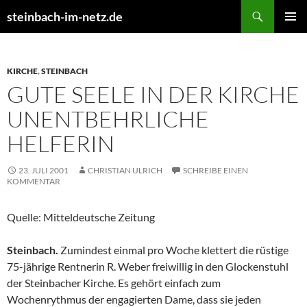
Suchen
steinbach-im-netz.de
ZUM
PRIMÄR
INHALT
MENÜ
SPRINGEN
KIRCHE
,
STEINBACH
GUTE SEELE IN DER KIRCHE
UNENTBEHRLICHE
HELFERIN
23. JULI 2001
CHRISTIAN ULRICH
SCHREIBE EINEN
KOMMENTAR
Quelle: Mitteldeutsche Zeitung
Steinbach.
Zumindest einmal pro Woche klettert die rüstige
75-jährige Rentnerin R. Weber freiwillig in den Glockenstuhl
der Steinbacher Kirche. Es gehört einfach zum
Wochenrythmus der engagierten Dame, dass sie jeden