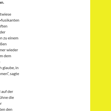
an.
stwiese
r Musikanten
ften
 der
en zu einem
oßen
mmer wieder
 um dem
e
h glaube, in
men“, sagte
auf der
ühne die
er
ten den