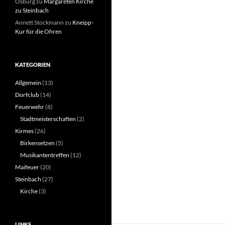
Osburg
zu
Margareten Kirche
zu Steinbach
Annett Stockmann
zu
Kneipp-
Kur für die Ohren
KATEGORIEN
Allgemein
(13)
Dorfclub
(14)
Feuerwehr
(8)
Stadtmeisterschaften
(2)
Kirmes
(26)
Birkensetzen
(5)
Musikantentreffen
(12)
Maifeuer
(20)
Steinbach
(27)
Kirche
(3)
LINKS