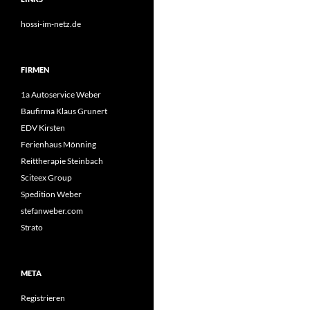
hossi-im-netz.de
FIRMEN
1a Autoservice Weber
Baufirma Klaus Grunert
EDV Kirsten
Ferienhaus Mönning
Reittherapie Steinbach
Sciteex Group
Spedition Weber
stefanweber.com
Strato
META
Registrieren