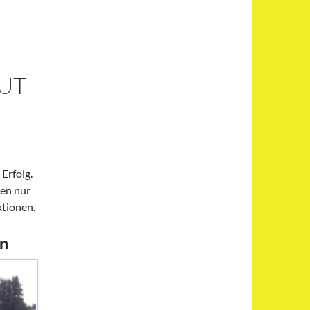
UT
Erfolg.
ren nur
tionen.
en