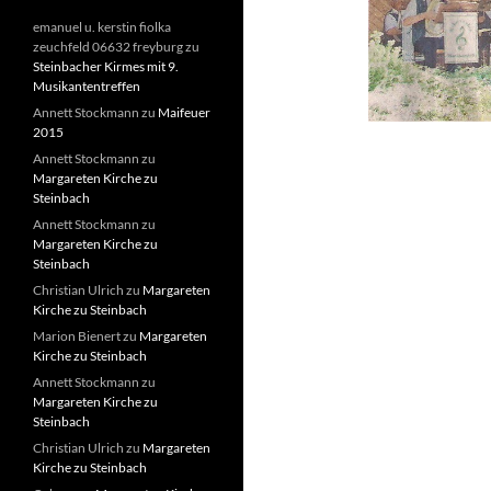
emanuel u. kerstin fiolka
zeuchfeld 06632 freyburg
zu
Steinbacher Kirmes mit 9.
Musikantentreffen
Annett Stockmann
zu
Maifeuer
2015
Annett Stockmann
zu
Margareten Kirche zu
Steinbach
Annett Stockmann
zu
Margareten Kirche zu
Steinbach
Christian Ulrich
zu
Margareten
Kirche zu Steinbach
Marion Bienert
zu
Margareten
Kirche zu Steinbach
Annett Stockmann
zu
Margareten Kirche zu
Steinbach
Christian Ulrich
zu
Margareten
Kirche zu Steinbach