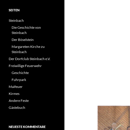
SEITEN
Steinbach
Die Geschichte von
Steinbach
Der Böselstein
Margareten Kirche zu
Steinbach
Der Dorfclub Steinbach e.V.
Freiwillige Feuerwehr
Geschichte
Fuhrpark
Maifeuer
Kirmes
Andere Feste
Gästebuch
NEUESTE KOMMENTARE