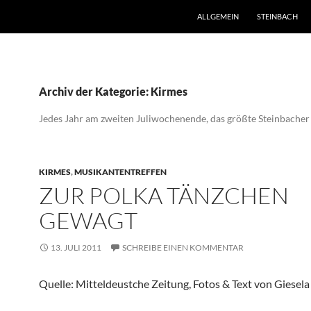
ZUM INHALT SPRINGEN
ALLGEMEIN
STEINBACH
Archiv der Kategorie: Kirmes
Jedes Jahr am zweiten Juliwochenende, das größte Steinbacher 
KIRMES
,
MUSIKANTENTREFFEN
ZUR POLKA TÄNZCHEN
GEWAGT
13. JULI 2011
SCHREIBE EINEN KOMMENTAR
Quelle: Mitteldeustche Zeitung, Fotos & Text von Giesela