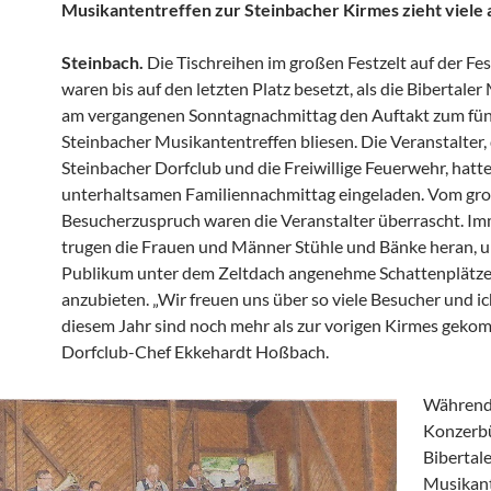
Musikantentreffen zur Steinbacher Kirmes zieht viele 
Steinbach.
Die Tischreihen im großen Festzelt auf der Fe
waren bis auf den letzten Platz besetzt, als die Bibertale
am vergangenen Sonntagnachmittag den Auftakt zum fün
Steinbacher Musikantentreffen bliesen. Die Veranstalter,
Steinbacher Dorfclub und die Freiwillige Feuerwehr, hatt
unterhaltsamen Familiennachmittag eingeladen. Vom gr
Besucherzuspruch waren die Veranstalter überrascht. I
trugen die Frauen und Männer Stühle und Bänke heran,
Publikum unter dem Zeltdach angenehme Schattenplätz
anzubieten. „Wir freuen uns über so viele Besucher und ic
diesem Jahr sind noch mehr als zur vorigen Kirmes gekom
Dorfclub-Chef Ekkehardt Hoßbach.
Während 
Konzerb
Bibertal
Musikan