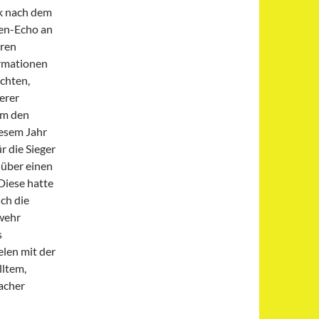
k nach dem
en-Echo an
eren
rmationen
ichten,
erer
um den
iesem Jahr
r die Sieger
 über einen
Diese hatte
ch die
rwehr
s
len mit der
lltem,
bacher