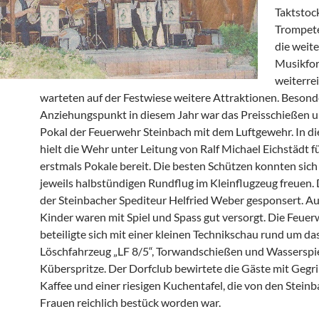
Taktstoc
Trompet
die weit
Musikfo
weiterre
warteten auf der Festwiese weitere Attraktionen. Besond
Anziehungspunkt in diesem Jahr war das Preisschießen 
Pokal der Feuerwehr Steinbach mit dem Luftgewehr. In d
hielt die Wehr unter Leitung von Ralf Michael Eichstädt fü
erstmals Pokale bereit. Die besten Schützen konnten sich
jeweils halbstündigen Rundflug im Kleinflugzeug freuen. 
der Steinbacher Spediteur Helfried Weber gesponsert. Au
Kinder waren mit Spiel und Spass gut versorgt. Die Feue
beteiligte sich mit einer kleinen Technikschau rund um da
Löschfahrzeug „LF 8/5“, Torwandschießen und Wasserspie
Küberspritze. Der Dorfclub bewirtete die Gäste mit Gegri
Kaffee und einer riesigen Kuchentafel, die von den Stein
Frauen reichlich bestück worden war.