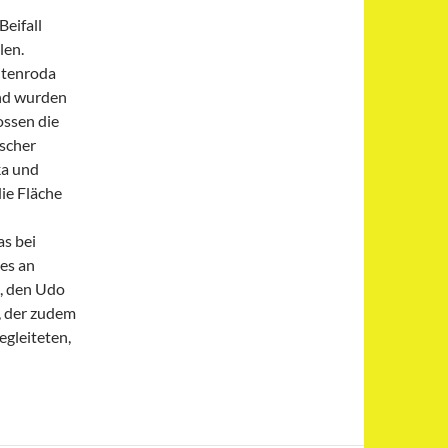
Beifall
len.
ltenroda
nd wurden
ossen die
scher
ka und
ie Fläche
as bei
es an
, den Udo
, der zudem
egleiteten,