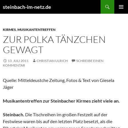
Suchen
steinbach-im-netz.de
ZUM
PRIMÄR
INHALT
MENÜ
SPRINGEN
KIRMES
,
MUSIKANTENTREFFEN
ZUR POLKA TÄNZCHEN
GEWAGT
13. JULI 2011
CHRISTIAN ULRICH
SCHREIBE EINEN
KOMMENTAR
Quelle: Mitteldeustche Zeitung, Fotos & Text von Giesela
Jäger
Musikantentreffen zur Steinbacher Kirmes zieht viele an.
Steinbach.
Die Tischreihen im großen Festzelt auf der
Festwiese waren bis auf den letzten Platz besetzt, als die