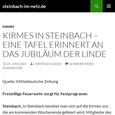
Suchen
steinbach-im-netz.de
ZUM
PRIMÄR
INHALT
MENÜ
SPRINGEN
KIRMES
KIRMES IN STEINBACH –
EINE TAFEL ERINNERT AN
DAS JUBILÄUM DER LINDE
25. JUNI 2001
CHRISTIAN ULRICH
SCHREIBE EINEN
KOMMENTAR
Quelle: Mitteldeutsche Zeitung
Freiwillige Feuerwehr sorgt für Festprogramm
Steinbach.
In Steinbach bereitet man sich auf die Kirmes vor,
die am kommenden Wochenende gefeiert wird. Mitglieder des