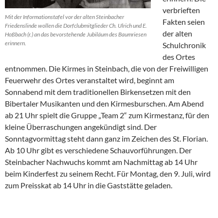
verbrieften
Mit der Informationstafel vor der alten Steinbacher
Fakten seien
Friedenslinde wollen die Dorfclubmitglieder Ch. Ulrich und E.
der alten
Hoßbach (r.) an das bevorstehende Jubiläum des Baumriesen
erinnern.
Schulchronik
des Ortes
entnommen. Die Kirmes in Steinbach, die von der Freiwilligen
Feuerwehr des Ortes veranstaltet wird, beginnt am
Sonnabend mit dem traditionellen Birkensetzen mit den
Bibertaler Musikanten und den Kirmesburschen. Am Abend
ab 21 Uhr spielt die Gruppe „Team 2“ zum Kirmestanz, für den
kleine Überraschungen angekündigt sind. Der
Sonntagvormittag steht dann ganz im Zeichen des St. Florian.
Ab 10 Uhr gibt es verschiedene Schauvorführungen. Der
Steinbacher Nachwuchs kommt am Nachmittag ab 14 Uhr
beim Kinderfest zu seinem Recht. Für Montag, den 9. Juli, wird
zum Preisskat ab 14 Uhr in die Gaststätte geladen.