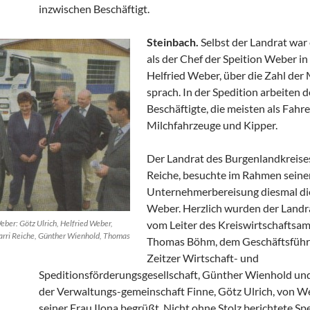
inzwischen Beschäftigt.
Steinbach.
Selbst der Landrat war 
als der Chef der Speition Weber in
Helfried Weber, über die Zahl der 
sprach. In der Spedition arbeiten d
Beschäftigte, die meisten als Fahre
Milchfahrzeuge und Kipper.
Der Landrat des Burgenlandkreises
Reiche, besuchte im Rahmen seine
Unternehmerbereisung diesmal di
Weber. Herzlich wurden der Landra
eber: Götz Ulrich, Helfried Weber,
vom Leiter des Kreiswirtschaftsam
arri Reiche, Günther Wienhold, Thomas
Thomas Böhm, dem Geschäftsführ
Zeitzer Wirtschaft- und
Speditionsförderungsgesellschaft, Günther Wienhold un
der Verwaltungs-gemeinschaft Finne, Götz Ulrich, von W
seiner Frau Ilona begrüßt. Nicht ohne Stolz berichtete Sp