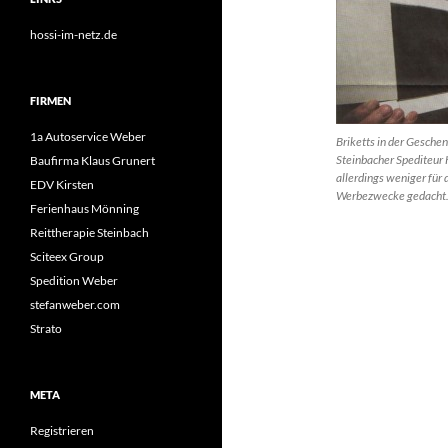
hossi-im-netz.de
FIRMEN
1a Autoservice Weber
Briketts in der Gesche
Steinbacher Spediteur H
Baufirma Klaus Grunert
allerdings weniger für 
EDV Kirsten
Werbezwecke gedacht
Ferienhaus Mönning
Reittherapie Steinbach
Sciteex Group
Spedition Weber
stefanweber.com
Strato
META
Registrieren