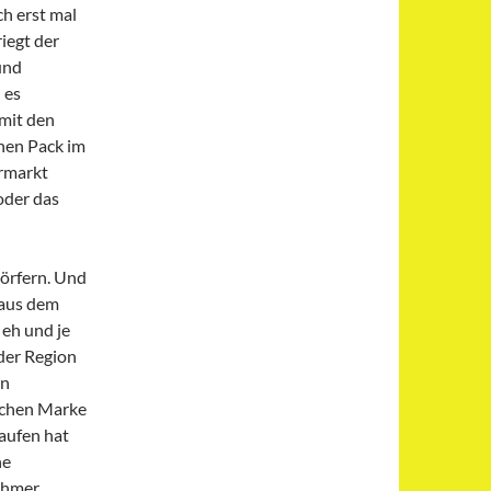
h erst mal
iegt der
und
 es
 mit den
hen Pack im
rmarkt
oder das
Dörfern. Und
 aus dem
 eh und je
der Region
en
schen Marke
aufen hat
ne
ehmer