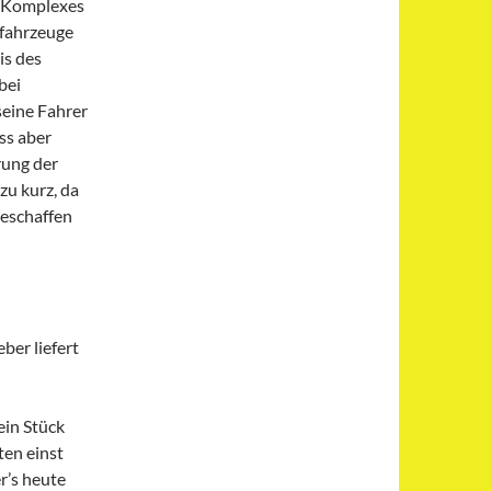
s Komplexes
zfahrzeuge
is des
bei
eine Fahrer
ss aber
rung der
zu kurz, da
geschaffen
ber liefert
ein Stück
ten einst
r’s heute