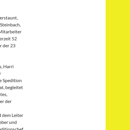
erstaunt,
 Steinbach,
Mitarbeiter
erzeit 52
r der 23
, Harri
r
e Spedition
t, begleitet
tes,
er der
d dem Leiter
eber und
editionschef