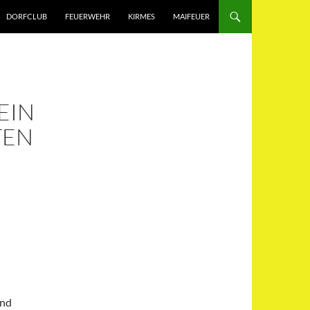
DORFCLUB
FEUERWEHR
KIRMES
MAIFEUER
N E
 BE
ind