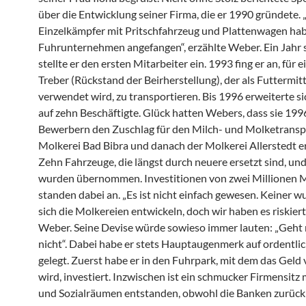
über die Entwicklung seiner Firma, die er 1990 gründete. 
Einzelkämpfer mit Pritschfahrzeug und Plattenwagen habe
Fuhrunternehmen angefangen“, erzählte Weber. Ein Jahr 
stellte er den ersten Mitarbeiter ein. 1993 fing er an, für 
Treber (Rückstand der Beirherstellung), der als Futtermitt
verwendet wird, zu transportieren. Bis 1996 erweiterte si
auf zehn Beschäftigte. Glück hatten Webers, dass sie 199
Bewerbern den Zuschlag für den Milch- und Molketransp
Molkerei Bad Bibra und danach der Molkerei Allerstedt er
Zehn Fahrzeuge, die längst durch neuere ersetzt sind, un
wurden übernommen. Investitionen von zwei Millionen 
standen dabei an. „Es ist nicht einfach gewesen. Keiner w
sich die Molkereien entwickeln, doch wir haben es riskiert
Weber. Seine Devise würde sowieso immer lauten: „Geht n
nicht“. Dabei habe er stets Hauptaugenmerk auf ordentli
gelegt. Zuerst habe er in den Fuhrpark, mit dem das Geld 
wird, investiert. Inzwischen ist ein schmucker Firmensitz 
und Sozialräumen entstanden, obwohl die Banken zurüc