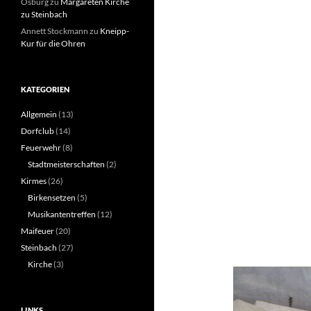
Osburg
zu
Margareten Kirche
zu Steinbach
Annett Stockmann
zu
Kneipp-
Kur für die Ohren
KATEGORIEN
Allgemein
(13)
Dorfclub
(14)
Feuerwehr
(8)
Stadtmeisterschaften
(2)
Kirmes
(26)
Birkensetzen
(5)
Musikantentreffen
(12)
Maifeuer
(20)
Steinbach
(27)
Kirche
(3)
LINKS