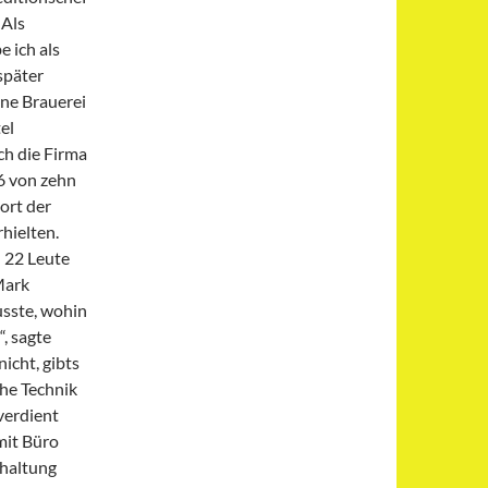
„Als
 ich als
später
eine Brauerei
el
ch die Firma
6 von zehn
ort der
hielten.
d 22 Leute
Mark
usste, wohin
“, sagte
icht, gibts
che Technik
verdient
mit Büro
khaltung