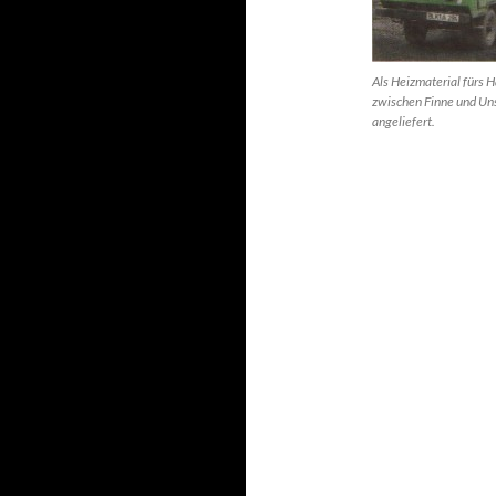
Als Heizmaterial fürs 
zwischen Finne und Uns
angeliefert.