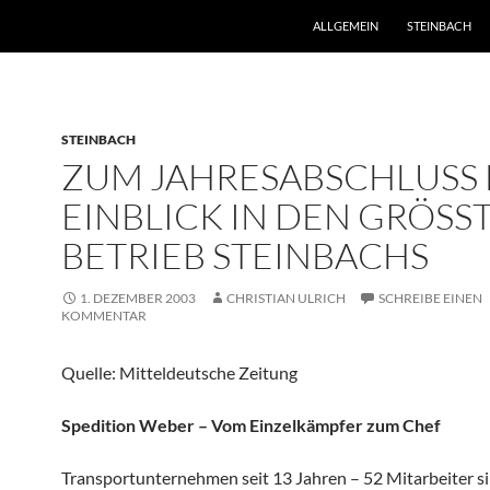
ZUM INHALT SPRINGEN
ALLGEMEIN
STEINBACH
STEINBACH
ZUM JAHRESABSCHLUSS EI
INBLICK IN DEN GRÖSSTEN
TRIEB STEINBACHS
1. DEZEMBER 2003
CHRISTIAN ULRICH
SCHREIBE EINEN
KOMMENTAR
Quelle: Mitteldeutsche Zeitung
Spedition Weber – Vom Einzelkämpfer zum Chef
Transportunternehmen seit 13 Jahren – 52 Mitarbeiter s