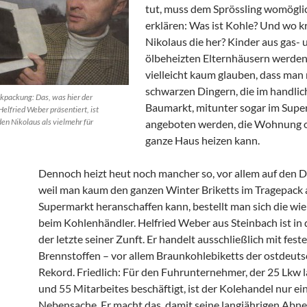
tut, muss dem Sprössling womöglic
erklären: Was ist Kohle? Und wo kr
Nikolaus die her? Kinder aus gas- 
ölbeheizten Elternhäusern werden
vielleicht kaum glauben, dass man
schwarzen Dingern, die im handlic
nkpackung: Das, was hier der
Baumarkt, mitunter sogar im Supe
elfried Weber präsentiert, ist
den Nikolaus als vielmehr für
angeboten werden, die Wohnung 
.
ganze Haus heizen kann.
Dennoch heizt heut noch mancher so, vor allem auf den 
weil man kaum den ganzen Winter Briketts im Tragepack
Supermarkt heranschaffen kann, bestellt man sich die wie
beim Kohlenhändler. Helfried Weber aus Steinbach ist in 
der letzte seiner Zunft. Er handelt ausschließlich mit fest
Brennstoffen – vor allem Braunkohlebiketts der ostdeut
Rekord. Friedlich: Für den Fuhrunternehmer, der 25 Lkw l
und 55 Mitarbeites beschäftigt, ist der Kolehandel nur ei
Nebensache. Er macht das, damit seine langjährigen Abn