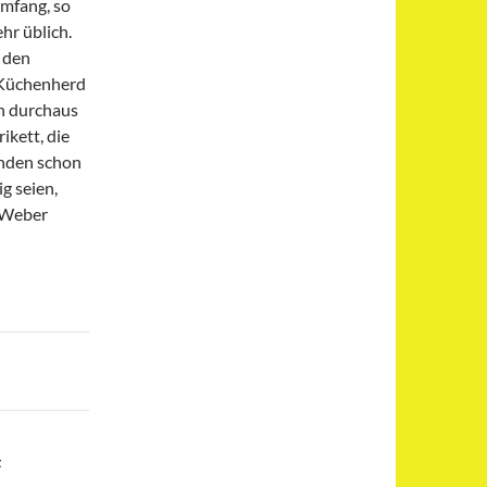
mfang, so
hr üblich.
h den
 Küchenherd
en durchaus
ikett, die
unden schon
g seien,
u Weber
t