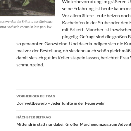
Winterbevorratung im gräßeren U
seine Erfahrung, ist heute kaum me
Vor allem ältere Leute heizen noc
Haus werden die Briketts aus Steinbach
Kachelofen in der Stube oder den
trut nach wie vor meist lose per Lkw
mit Brikett. Mancher ist inzwisch
pingelig. Gefragt sind die großen Br
so genannten Ganzsteine. Und da erkundigen sich die K
mal vor der Bestellung, ob sie denn auch schön gleichmäßi
damit sie sich gut im Keller stapeln lassen, berichtet Fra
schmunzelnd.
Beitrags-
VORHERIGER BEITRAG
Navigation
Dorfwettbewerb – Jeder fünfte in der Feuerwehr
NÄCHSTER BEITRAG
Mittendrin statt nur dabei: Großer Märchenumzug zum Adven