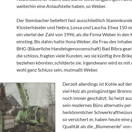
weiterhin eine Anlaufstelle haben, so Weber.
Der Steinbacher beliefert fast ausschließlich Stammkund
Klosterhäseler und Nebra, Lossa und Laucha. Etwa 150 si
ein viertel der Zahl von 1996, als die Firma Weber in den
einstieg. Bis dahin hatte Ilona Weber, die Frau des Inhaber
BHG (Bäuerliche Handelsgenossenschaft) Bad Bibra gearb
die schloss, fragten viele Kunden, wo sie künftig ihre Brik
beziehen könnten, schilderte sie. Irgendwann wird es mit
wohl ganz Schluss sein, mutmaßt Weber.
Derzeit allerdings ist Kohle auf d
viel Holz als preisgünstiger Brennst
noch immer geschätzt. So heizt a
sein modernes Büro alternativ per
herkömmlicher Schwerkraftheizung
so versichert er, haben heute eine
Qualität als die „Blumenerde“ von 