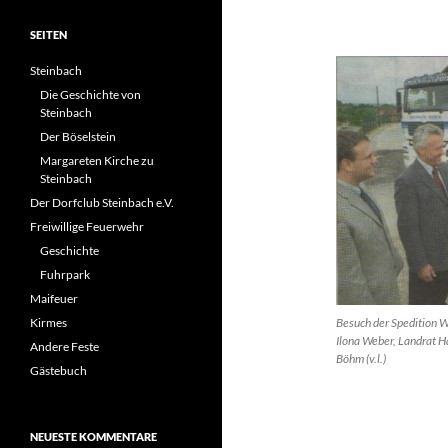
SEITEN
Steinbach
Die Geschichte von
Steinbach
Der Böselstein
Margareten Kirche zu
Steinbach
Der Dorfclub Steinbach e.V.
Freiwillige Feuerwehr
Geschichte
Fuhrpark
Maifeuer
Kirmes
Besuch der Spedition W
Ilona Weber, Landrat H
Andere Feste
Böhm (v.l.)
Gästebuch
NEUESTE KOMMENTARE