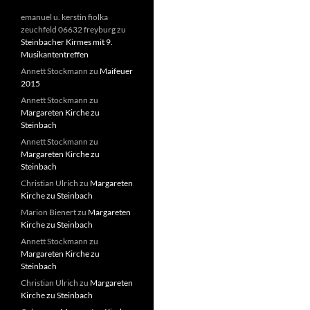
emanuel u. kerstin fiolka
zeuchfeld 06632 freyburg
zu
Steinbacher Kirmes mit 9.
Musikantentreffen
Annett Stockmann
zu
Maifeuer
2015
Annett Stockmann
zu
Margareten Kirche zu
Steinbach
Annett Stockmann
zu
Margareten Kirche zu
Steinbach
Christian Ulrich
zu
Margareten
Kirche zu Steinbach
Marion Bienert
zu
Margareten
Kirche zu Steinbach
Annett Stockmann
zu
Margareten Kirche zu
Steinbach
Christian Ulrich
zu
Margareten
Kirche zu Steinbach