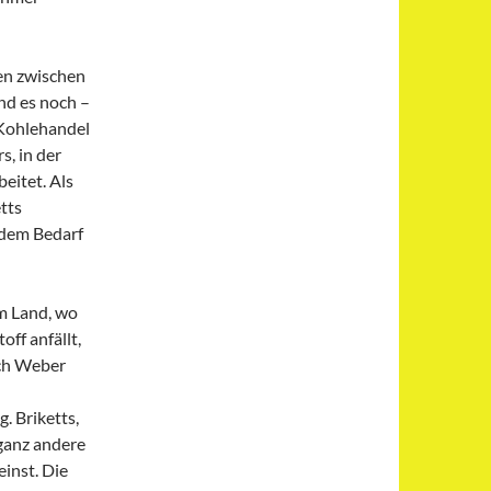
en zwischen
nd es noch –
 Kohlehandel
s, in der
eitet. Als
etts
 dem Bedarf
em Land, wo
off anfällt,
uch Weber
. Briketts,
 ganz andere
einst. Die