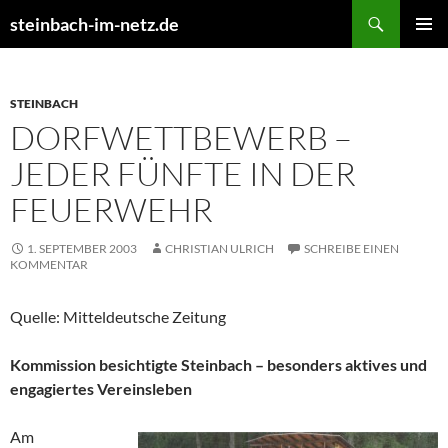
Suchen
steinbach-im-netz.de
ZUM
PRIMÄR
INHALT
MENÜ
SPRINGEN
STEINBACH
DORFWETTBEWERB –
JEDER FÜNFTE IN DER
FEUERWEHR
1. SEPTEMBER 2003
CHRISTIAN ULRICH
SCHREIBE EINEN
KOMMENTAR
Quelle: Mitteldeutsche Zeitung
Kommission besichtigte Steinbach – besonders aktives und
engagiertes Vereinsleben
Am