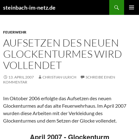
Suchen
steinbach-im-netz.de
ZUM
PRIMÄR
INHALT
MENÜ
SPRINGEN
FEUERWEHR
AUFSETZEN DES NEUEN
GLOCKENTURMES WIRD
VOLLENDET
13. APRIL 2007
CHRISTIAN ULRICH
SCHREIBE EINEN
KOMMENTAR
Im Oktober 2006 erfolgte das Aufsetzen des neuen
Glockenturmes auf das alte Feuerwehrhaus. Im April 2007
wurden diese Arbeiten mit der Verkleidung des
Glockenturmes und dem Setzen der Glocke vollendet.
April 2007 - Glockenturm