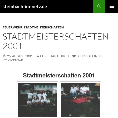
Suchen
steinbach-im-netz.de
ZUM
PRIMÄR
INHALT
MENÜ
SPRINGEN
FEUERWEHR
,
STADTMEISTERSCHAFTEN
STADTMEISTERSCHAFTEN
2001
25. AUGUST 2001
CHRISTIAN ULRICH
SCHREIBE EINEN
KOMMENTAR
Stadtmeisterschaften 2001